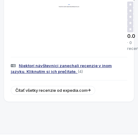
★
★
★
★
★
0.0
· 0
recen
Niektorí návštevníci zanechali recenzie v inom
jazyku. Kliknutím si ich prečítate.
(4)
Čítať všetky recenzie od expedia.com