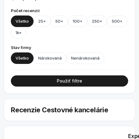
Počet recenzií
Všetko
25+
50+
100+
250+
500+
1k+
Stav firmy
Všetko
Nárokovaná
Nenárokovaná
Použiť filtre
Recenzie Cestovné kancelárie
Exp