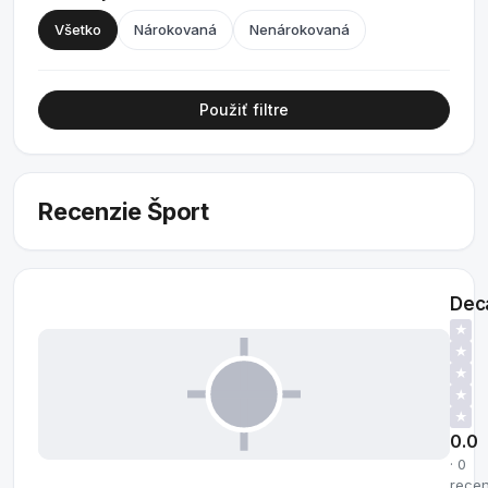
Všetko
Nárokovaná
Nenárokovaná
Použiť filtre
Recenzie Šport
Dec
★
★
★
★
★
0.0
· 0
recen