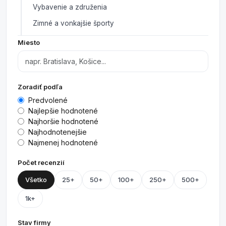
Vybavenie a združenia
Zimné a vonkajšie športy
Miesto
Zoradiť podľa
Predvolené
Najlepšie hodnotené
Najhoršie hodnotené
Najhodnotenejšie
Najmenej hodnotené
Počet recenzií
Všetko
25+
50+
100+
250+
500+
1k+
Stav firmy