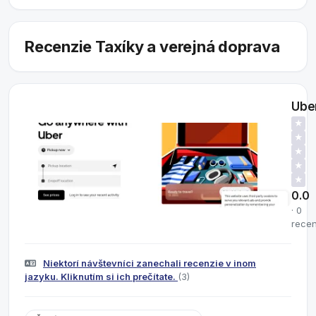
Recenzie Taxíky a verejná doprava
Ube
★
★
★
★
★
0.0
· 0
recen
Niektorí návštevníci zanechali recenzie v inom
jazyku. Kliknutím si ich prečítate.
(3)