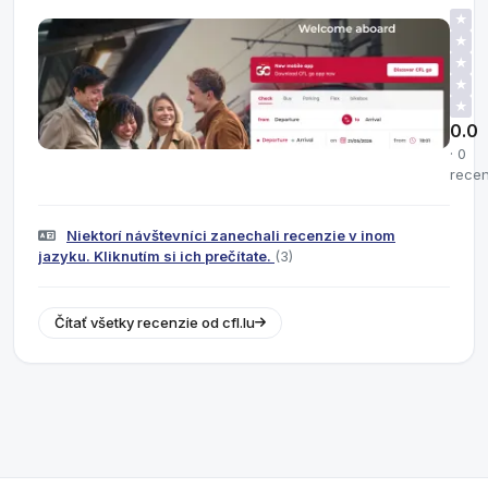
★
★
★
★
★
0.0
· 0
recen
Niektorí návštevníci zanechali recenzie v inom
jazyku. Kliknutím si ich prečítate.
(3)
Čítať všetky recenzie od cfl.lu