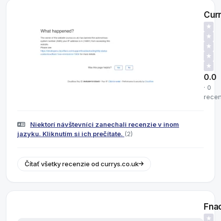
Cur
★
★
★
★
★
0.0
· 0
recen
Niektorí návštevníci zanechali recenzie v inom
jazyku. Kliknutím si ich prečítate.
(2)
Čítať všetky recenzie od currys.co.uk
Fna
★