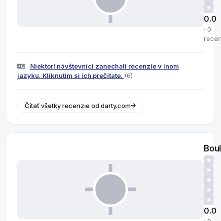
★
0.0
· 0
recen
Niektorí návštevníci zanechali recenzie v inom
jazyku. Kliknutím si ich prečítate.
(6)
Čítať všetky recenzie od darty.com
Bou
★
★
★
★
★
0.0