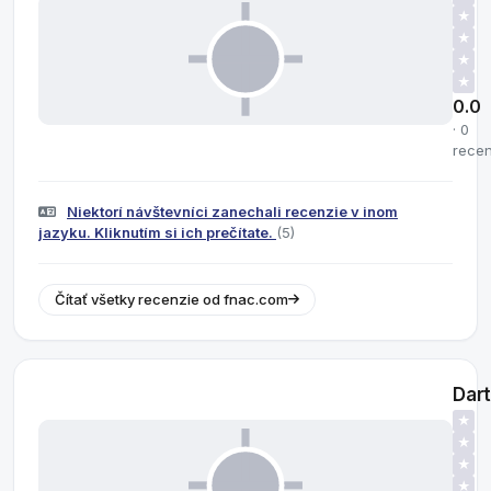
★
★
★
★
0.0
· 0
recen
Niektorí návštevníci zanechali recenzie v inom
jazyku. Kliknutím si ich prečítate.
(5)
Čítať všetky recenzie od fnac.com
Dar
★
★
★
★