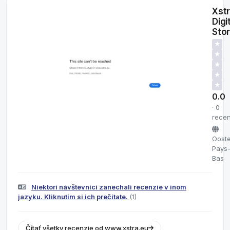
Xst
Digi
Sto
★
★
★
★
★
0.0
· 0
recen
Ooste
Pays
Bas
Niektorí návštevníci zanechali recenzie v inom
jazyku. Kliknutím si ich prečítate.
(1)
Čítať všetky recenzie od www.xstra.eu