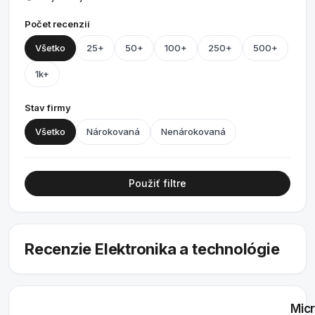
Počet recenzií
Všetko
25+
50+
100+
250+
500+
1k+
Stav firmy
Všetko
Nárokovaná
Nenárokovaná
Použiť filtre
Recenzie Elektronika a technológie
Micr