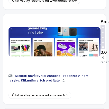
Čítať všetky recenzie od www.doctipro.lu
Ama
★
★
★
★
★
0.0
· 0
recen
Niektorí návštevníci zanechali recenzie v inom
jazyku. Kliknutím si ich prečítate.
(6)
Čítať všetky recenzie od amazon.fr