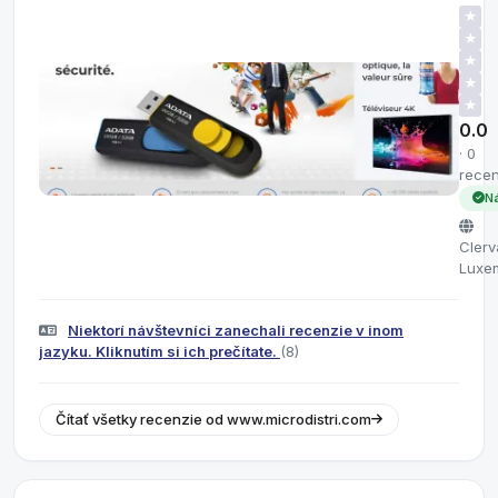
★
★
★
★
★
0.0
· 0
recen
N
Clerv
Luxe
Niektorí návštevníci zanechali recenzie v inom
jazyku. Kliknutím si ich prečítate.
(8)
Čítať všetky recenzie od www.microdistri.com