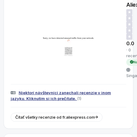
Ali
★
★
★
★
★
0.0
· 0
recen
N
Sing
Niektorí návštevníci zanechali recenzie v inom
jazyku. Kliknutím si ich prečítate.
(1)
Čítať všetky recenzie od fr.aliexpress.com