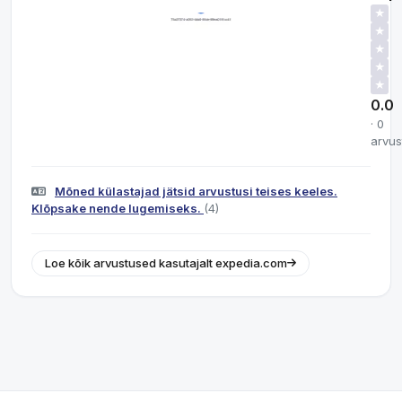
★
★
★
★
★
0.0
· 0
arvus
Mõned külastajad jätsid arvustusi teises keeles.
Klõpsake nende lugemiseks.
(4)
Loe kõik arvustused kasutajalt expedia.com