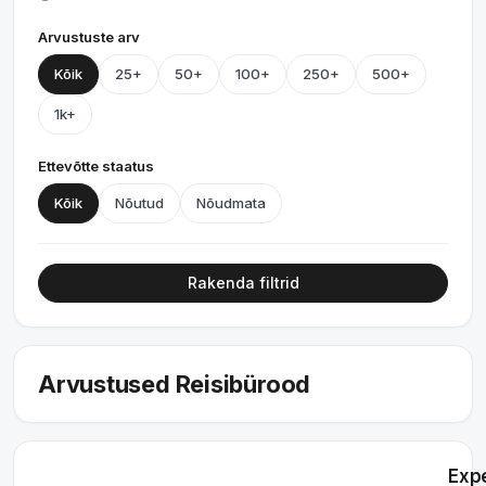
Arvustuste arv
Kõik
25+
50+
100+
250+
500+
1k+
Ettevõtte staatus
Kõik
Nõutud
Nõudmata
Rakenda filtrid
Arvustused Reisibürood
Exp