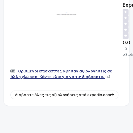
Exp
★
★
★
★
★
0.0
· 0
αξιο
Ορισμένοι επισκέπτες άφησαν αξιολογήσεις σε
άλλη γλώσσα. Κάντε κλικ για να τις διαβάσετε.
(4)
Διαβάστε όλες τις αξιολογήσεις από expedia.com