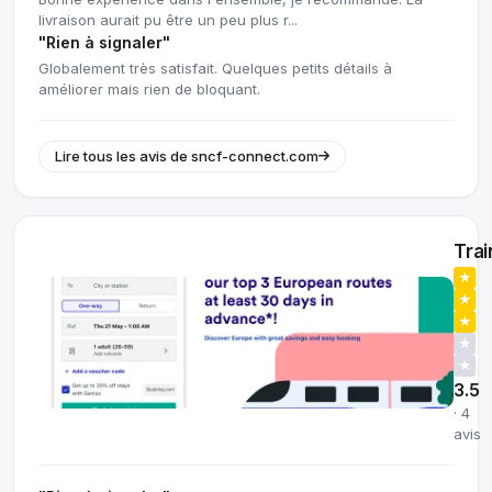
livraison aurait pu être un peu plus r...
"Rien à signaler"
Globalement très satisfait. Quelques petits détails à
améliorer mais rien de bloquant.
Lire tous les avis de sncf-connect.com
Trai
★
★
★
★
★
3.5
· 4
avis