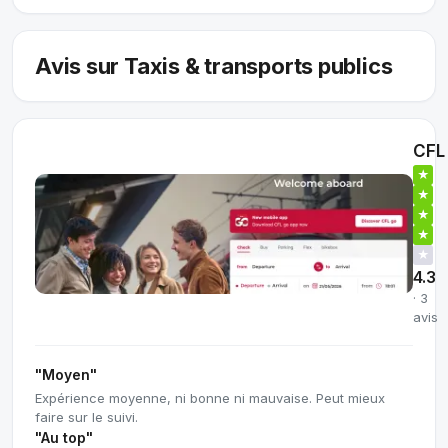
Avis sur Taxis & transports publics
CFL
★
★
★
★
★
4.3
· 3
avis
"Moyen"
Expérience moyenne, ni bonne ni mauvaise. Peut mieux
faire sur le suivi.
"Au top"