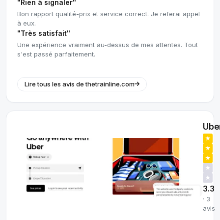
"Rien à signaler"
Bon rapport qualité-prix et service correct. Je referai appel
à eux.
"Très satisfait"
Une expérience vraiment au-dessus de mes attentes. Tout
s'est passé parfaitement.
Lire tous les avis de thetrainline.com
Ube
★
★
★
★
★
3.3
· 3
avis