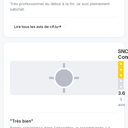
Très professionnel du début à la fin. Je suis pleinement
satisfait.
Lire tous les avis de cfl.lu
SNC
Con
★
★
★
★
★
3.6
· 5
avis
"Très bien"
Bonne expérience dans l'ensemble, je recommande. La