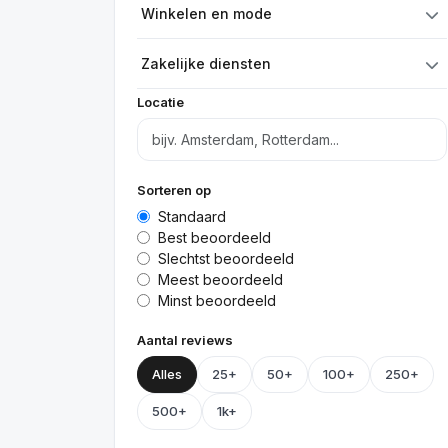
Winkelen en mode
Zakelijke diensten
Locatie
Sorteren op
Standaard
Best beoordeeld
Slechtst beoordeeld
Meest beoordeeld
Minst beoordeeld
Aantal reviews
Alles
25+
50+
100+
250+
500+
1k+