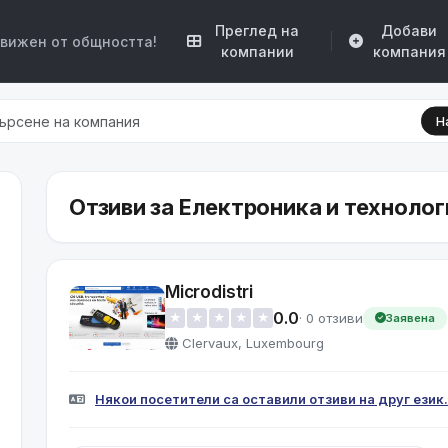
Преглед на
Добави
движен от общността!
компании
компания
Н
Отзиви за Електроника и технолог
Microdistri
0.0
· 0 отзиви
★
★
★
★
★
Заявена
Clervaux, Luxembourg
Някои посетители са оставили отзиви на друг език.