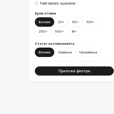
Най-малко оценени
Брой отзиви
Всички
25+
50+
100+
250+
500+
1k+
Статус на компанията
Всички
Заявена
Незаявена
Приложи филтри