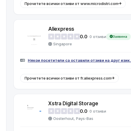
Прочетете всички отзиви от www.microdistri.com
Aliexpress
0.0
· 0 отзиви
★
★
★
★
★
Заявена
Singapore
Някои посетители са оставили отзиви на друг език.
Прочетете всички отзиви от fr.aliexpress.com
Xstra Digital Storage
0.0
· 0 отзиви
★
★
★
★
★
Oosterhout, Pays-Bas