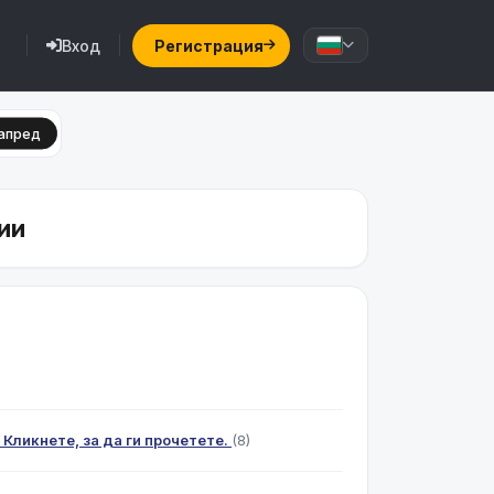
Вход
Регистрация
апред
ии
 Кликнете, за да ги прочетете.
(8)