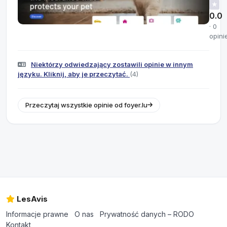
★
0.0
· 0
opini
Niektórzy odwiedzający zostawili opinie w innym
języku. Kliknij, aby je przeczytać.
(4)
Przeczytaj wszystkie opinie od foyer.lu
LesAvis
Informacje prawne
O nas
Prywatność danych – RODO
Kontakt