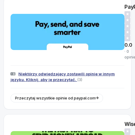
Pay
★
★
★
★
★
0.0
· 0
opini
Niektórzy odwiedzający zostawili opinie w innym
języku. Kliknij, aby je przeczytać.
(3)
Przeczytaj wszystkie opinie od paypal.com
Wis
★