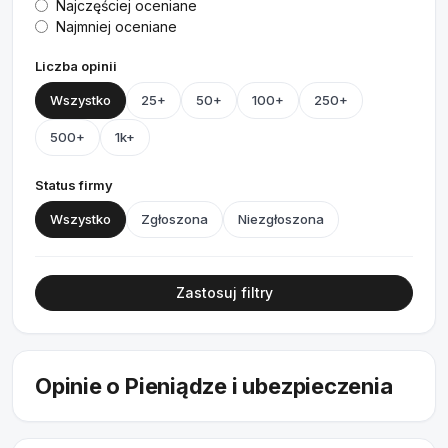
Najczęściej oceniane
Najmniej oceniane
Liczba opinii
Wszystko
25+
50+
100+
250+
500+
1k+
Status firmy
Wszystko
Zgłoszona
Niezgłoszona
Zastosuj filtry
Opinie o Pieniądze i ubezpieczenia