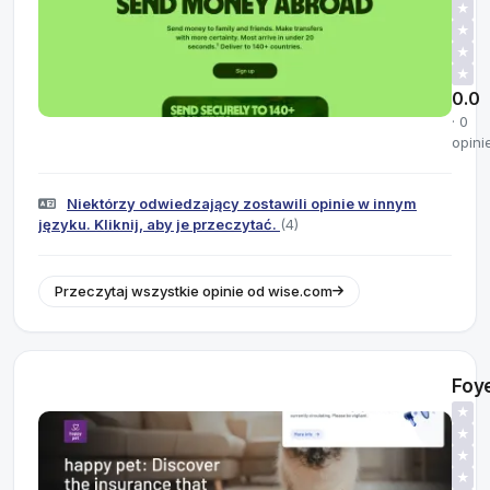
★
★
★
★
0.0
· 0
opini
Niektórzy odwiedzający zostawili opinie w innym
języku. Kliknij, aby je przeczytać.
(4)
Przeczytaj wszystkie opinie od wise.com
Foy
★
★
★
★