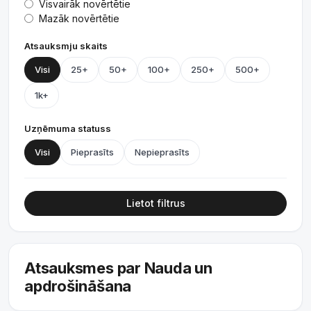
Visvairāk novērtētie
Mazāk novērtētie
Atsauksmju skaits
Visi
25+
50+
100+
250+
500+
1k+
Uzņēmuma statuss
Visi
Pieprasīts
Nepieprasīts
Lietot filtrus
Atsauksmes par Nauda un
apdrošināšana