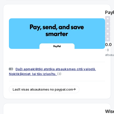
Pay
★
★
★
★
★
0.0
· 0
atsa
Daži apmeklētāji atstāja atsauksmes citā valodā.
Noklikšķiniet, lai tās izlasītu.
(3)
Lasīt visas atsauksmes no paypal.com
Wis