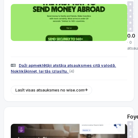
★
★
★
★
★
0.0
· 0
atsa
Daži apmeklētāji atstāja atsauksmes citā valodā.
Noklikšķiniet, lai tās izlasītu.
(4)
Lasīt visas atsauksmes no wise.com
Foy
★
★
★