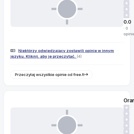
★
★
★
0.0
· 0
opini
Niektórzy odwiedzający zostawili opinie w innym
języku. Kliknij, aby je przeczytać.
(4)
Przeczytaj wszystkie opinie od free.fr
Ora
★
★
★
★
★