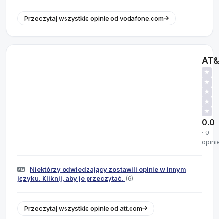
Przeczytaj wszystkie opinie od vodafone.com
AT&
★
★
★
★
★
0.0
· 0
opini
Niektórzy odwiedzający zostawili opinie w innym
języku. Kliknij, aby je przeczytać.
(6)
Przeczytaj wszystkie opinie od att.com