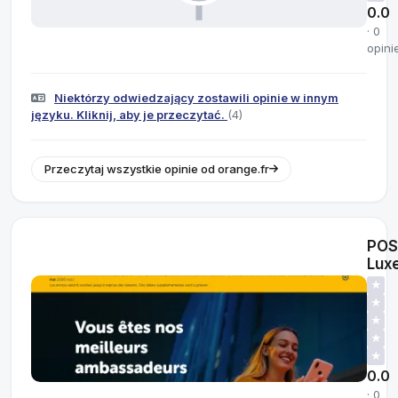
0.0
· 0
opini
Niektórzy odwiedzający zostawili opinie w innym
języku. Kliknij, aby je przeczytać.
(4)
Przeczytaj wszystkie opinie od orange.fr
POS
Lux
★
★
★
★
★
0.0
· 0