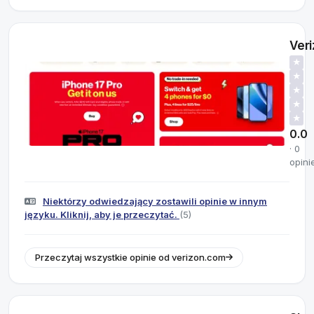
Ver
★
★
★
★
★
0.0
· 0
opini
Niektórzy odwiedzający zostawili opinie w innym
języku. Kliknij, aby je przeczytać.
(5)
Przeczytaj wszystkie opinie od verizon.com