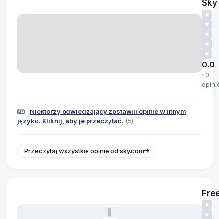
Sky
★
★
★
★
★
0.0
· 0
opini
Niektórzy odwiedzający zostawili opinie w innym
języku. Kliknij, aby je przeczytać.
(5)
Przeczytaj wszystkie opinie od sky.com
Fre
★
★