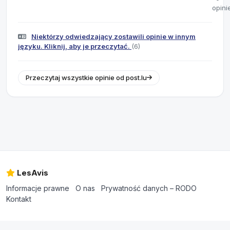
opini
Niektórzy odwiedzający zostawili opinie w innym
języku. Kliknij, aby je przeczytać.
(6)
Przeczytaj wszystkie opinie od post.lu
LesAvis
Informacje prawne
O nas
Prywatność danych – RODO
Kontakt