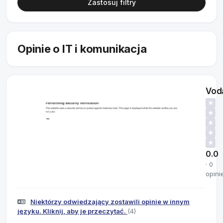
Zastosuj filtry
Opinie o IT i komunikacja
Vod
★
★
★
★
★
0.0
· 0
opini
Niektórzy odwiedzający zostawili opinie w innym
języku. Kliknij, aby je przeczytać.
(4)