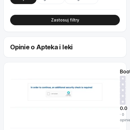
Zastosuj filtry
Opinie o Apteka i leki
Boo
★
★
★
★
★
0.0
· 0
opini