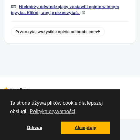
Niektórzy odwiedzający zostawili opinie w innym
języku. Kliknij, aby je przeczytać.
(3)
Przeczytaj wszystkie opinie od boots.com
LesAvis
Informacje prawne
O nas
Prywatność danych – RODO
Ta strona używa plików cookie dla lepszej
Kontakt
obsługi.
Polityka prywatności
Odrzuć
Akceptuję