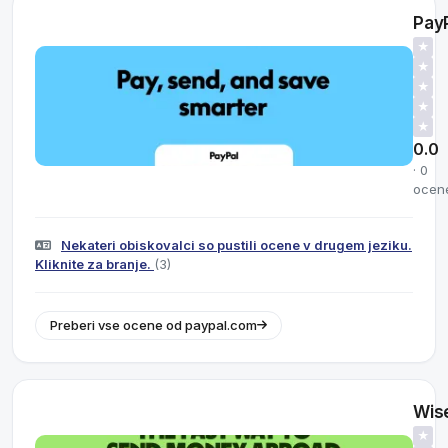
Pay
★
★
★
★
★
0.0
· 0
ocen
Nekateri obiskovalci so pustili ocene v drugem jeziku.
Kliknite za branje.
(3)
Preberi vse ocene od paypal.com
Wis
★