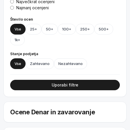
Največkrat ocenjeni
Najmanj ocenjeni
Število ocen
Vse
25+
50+
100+
250+
500+
1k+
Stanje podjetja
Vse
Zahtevano
Nezahtevano
Uporabi filtre
Ocene Denar in zavarovanje