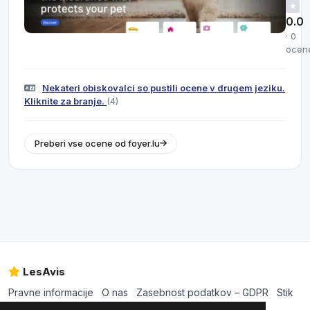
★
0.0
· 0
ocen
Nekateri obiskovalci so pustili ocene v drugem jeziku.
Kliknite za branje.
(4)
Preberi vse ocene od foyer.lu
LesAvis
Pravne informacije
O nas
Zasebnost podatkov – GDPR
Stik