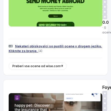
★
★
★
★
0.0
· 0
ocen
Nekateri obiskovalci so pustili ocene v drugem jeziku.
Kliknite za branje.
(4)
Preberi vse ocene od wise.com
Foy
★
★
★
★