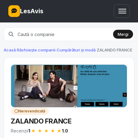
LesAvis
Mergi
Acasă
Răsfoiește companii
Cumpărături și modă
ZALANDO FRANCE
›
›
›
Nerevendicată
ZALANDO FRANCE
★
★
★
★
★
Recenzii
1
·
1.0