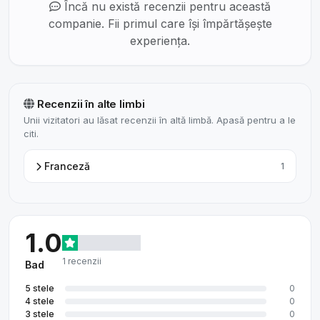
Încă nu există recenzii pentru această
companie. Fii primul care își împărtășește
experiența.
Recenzii în alte limbi
Unii vizitatori au lăsat recenzii în altă limbă. Apasă pentru a le
citi.
Franceză
1
1.0
1 recenzii
Bad
5 stele
0
4 stele
0
3 stele
0