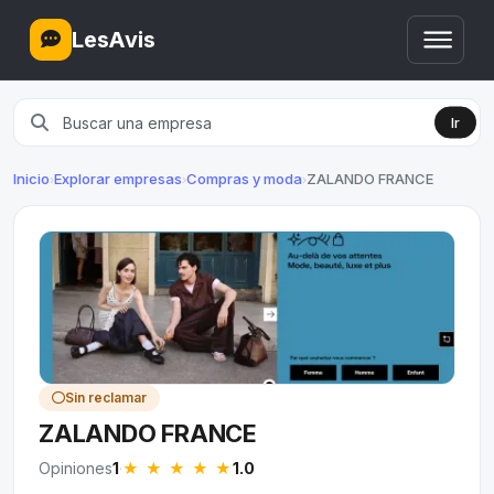
LesAvis
Ir
Inicio
Explorar empresas
Compras y moda
ZALANDO FRANCE
›
›
›
Sin reclamar
ZALANDO FRANCE
★
★
★
★
★
Opiniones
1
·
1.0