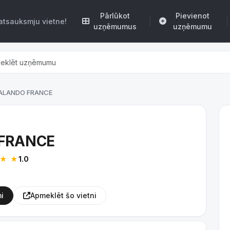
Pārlūkot
Pievienot
atsauksmju vietne!
uzņēmumus
uzņēmumu
ALANDO FRANCE
FRANCE
★
★
1.0
i
Apmeklēt šo vietni