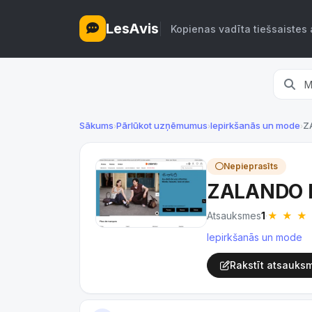
LesAvis
Kopienas vadīta tiešsaistes 
Sākums
Pārlūkot uzņēmumus
Iepirkšanās un mode
Z
›
›
›
Nepieprasīts
ZALANDO 
★
★
★
Atsauksmes
1
·
Iepirkšanās un mode
Rakstīt atsauksm