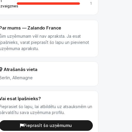
1
1
zvaigznes
Par mums — Zalando France
Šim uzņēmumam vēl nav apraksta. Ja esat
īpašnieks, varat pieprasīt šo lapu un pievienot
uzņēmuma aprakstu.
Atrašanās vieta
Berlin, Allemagne
Vai esat īpašnieks?
Pieprasiet šo lapu, lai atbildētu uz atsauksmēm un
pārvaldītu sava uzņēmuma profilu.
Pieprasīt šo uzņēmumu