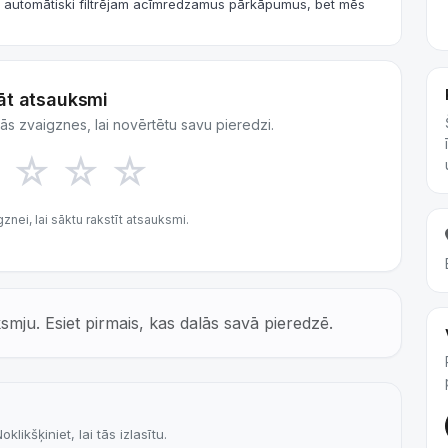
s automātiski filtrējam acīmredzamus pārkāpumus, bet mēs
āt atsauksmi
s zvaigznes, lai novērtētu savu pieredzi.
☆
☆
☆
☆
znei, lai sāktu rakstīt atsauksmi.
u. Esiet pirmais, kas dalās savā pieredzē.
likšķiniet, lai tās izlasītu.