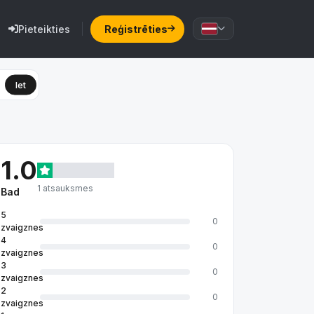
Pieteikties
Reģistrēties
Iet
1.0
1 atsauksmes
Bad
5
0
zvaigznes
4
0
zvaigznes
3
0
zvaigznes
2
0
zvaigznes