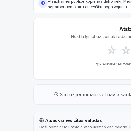
Atsauksmes publicē kopienas dalībnieki. Mē
nepārbaudām katru atsevišķu apgalvojumu.
Atst
Noklikšķiniet uz zemāk redzamā
☆
Pieskarieties zvaig
Šim uzņēmumam vēl nav atsauksmj
Atsauksmes citās valodās
Daži apmeklētāji atstāja atsauksmes citā valodā. Nok