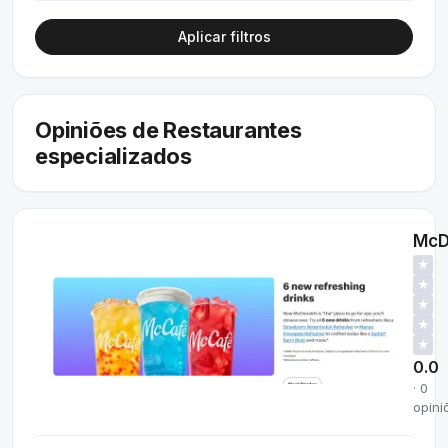
Aplicar filtros
Opiniões de Restaurantes
especializados
McD
★
★
★
★
★
0.0
· 0
opini