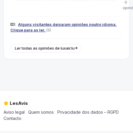
· 0
opini
Alguns visitantes deixaram opiniões noutro idioma.
Clique para as ler.
(5)
Ler todas as opiniões de luxair.lu
LesAvis
Aviso legal
Quem somos
Privacidade dos dados – RGPD
Contacto