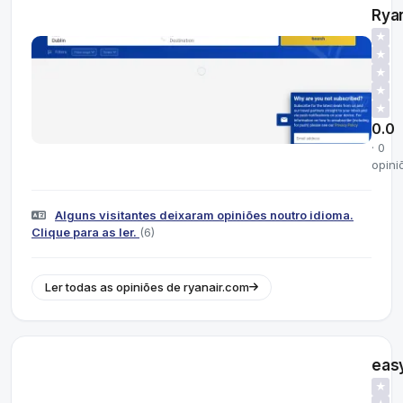
Ryan
★
★
★
★
★
0.0
· 0
opini
Alguns visitantes deixaram opiniões noutro idioma.
Clique para as ler.
(6)
Ler todas as opiniões de ryanair.com
eas
★