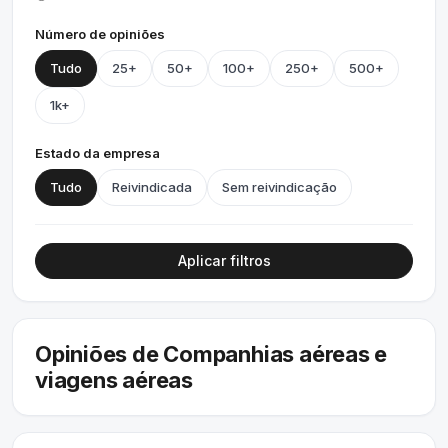
Número de opiniões
Tudo
25+
50+
100+
250+
500+
1k+
Estado da empresa
Tudo
Reivindicada
Sem reivindicação
Aplicar filtros
Opiniões de Companhias aéreas e
viagens aéreas