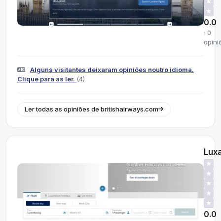
★
★
0.0
· 0
opini
Alguns visitantes deixaram opiniões noutro idioma.
Clique para as ler.
(4)
Ler todas as opiniões de britishairways.com
Luxa
★
★
★
★
★
0.0