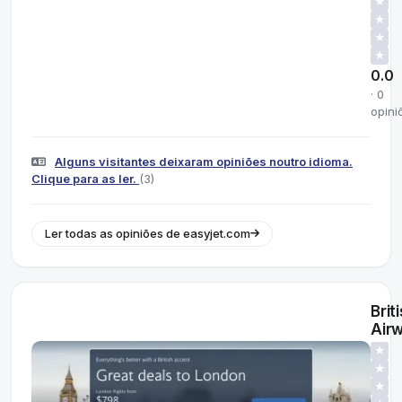
★
★
★
★
0.0
· 0
opini
Alguns visitantes deixaram opiniões noutro idioma.
Clique para as ler.
(3)
Ler todas as opiniões de easyjet.com
Brit
Air
★
★
★