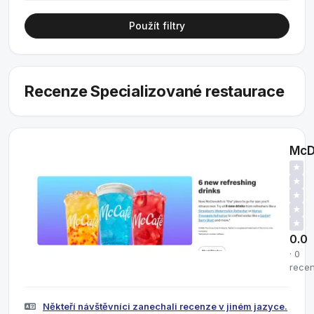
Použít filtry
Recenze Specializované restaurace
McD
★
★
★
★
★
0.0
· 0
rece
Někteří návštěvníci zanechali recenze v jiném jazyce.