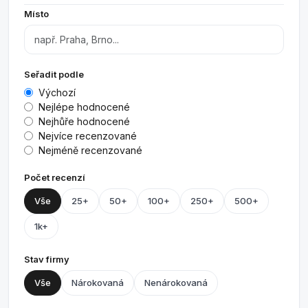
Místo
Seřadit podle
Výchozí
Nejlépe hodnocené
Nejhůře hodnocené
Nejvíce recenzované
Nejméně recenzované
Počet recenzí
Vše
25+
50+
100+
250+
500+
1k+
Stav firmy
Vše
Nárokovaná
Nenárokovaná