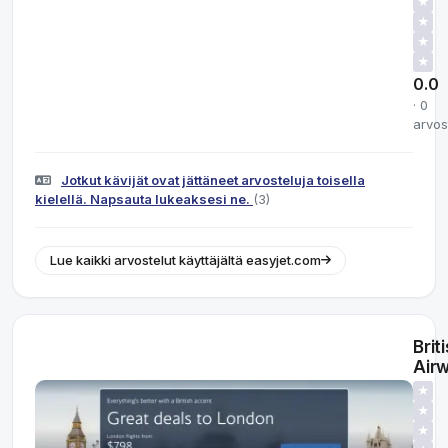
★
★
★
★
0.0
· 0
arvos
Jotkut kävijät ovat jättäneet arvosteluja toisella
kielellä. Napsauta lukeaksesi ne.
(3)
Lue kaikki arvostelut käyttäjältä easyjet.com
Brit
Air
★
★
★