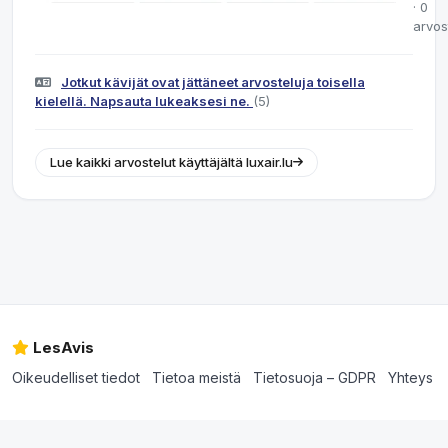
· 0
arvos
Jotkut kävijät ovat jättäneet arvosteluja toisella
kielellä. Napsauta lukeaksesi ne.
(5)
Lue kaikki arvostelut käyttäjältä luxair.lu
LesAvis
Oikeudelliset tiedot
Tietoa meistä
Tietosuoja – GDPR
Yhteys