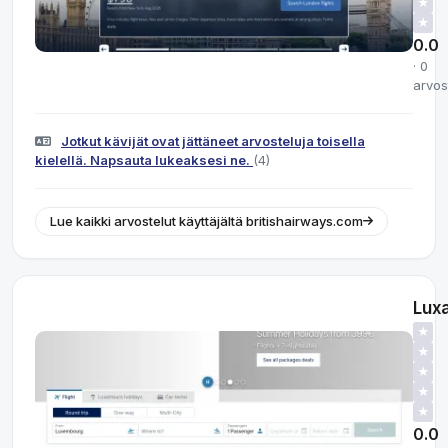
★
★
0.0
· 0
arvos
Jotkut kävijät ovat jättäneet arvosteluja toisella
kielellä. Napsauta lukeaksesi ne.
(4)
Lue kaikki arvostelut käyttäjältä britishairways.com
Luxa
★
★
★
★
★
0.0