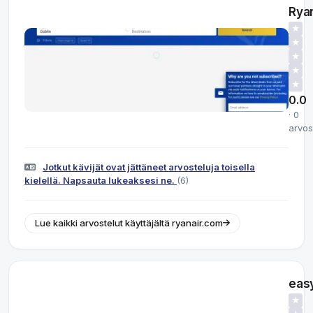
Ryan
★
★
★
★
★
0.0
· 0
arvos
Jotkut kävijät ovat jättäneet arvosteluja toisella
kielellä. Napsauta lukeaksesi ne.
(6)
Lue kaikki arvostelut käyttäjältä ryanair.com
eas
★