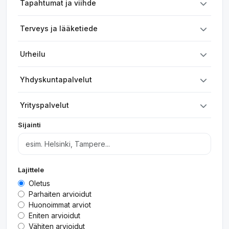
Tapahtumat ja viihde
Terveys ja lääketiede
Urheilu
Yhdyskuntapalvelut
Yrityspalvelut
Sijainti
Lajittele
Oletus
Parhaiten arvioidut
Huonoimmat arviot
Eniten arvioidut
Vähiten arvioidut