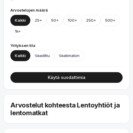
Arvostelujen määrä
Kaikki
25+
50+
100+
250+
500+
1k+
Yrityksen tila
Kaikki
Vaadittu
Vaatimaton
Käytä suodattimia
Arvostelut kohteesta Lentoyhtiöt ja
lentomatkat