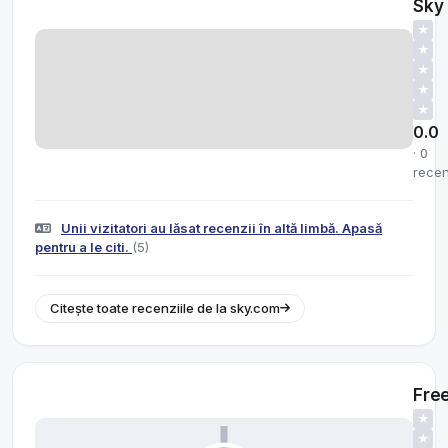
Sky
★
★
★
★
★
0.0
· 0
recen
Unii vizitatori au lăsat recenzii în altă limbă. Apasă
pentru a le citi.
(5)
Citește toate recenziile de la sky.com
Fre
★
★