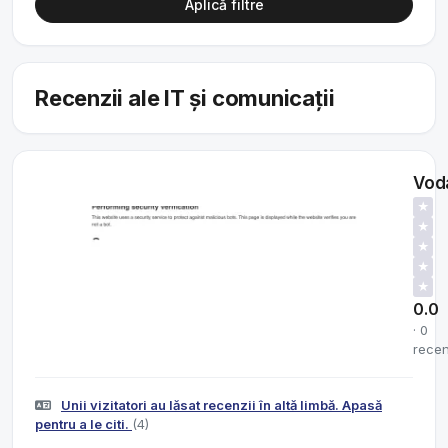
Aplică filtre
Recenzii ale IT și comunicații
Vod
★
★
★
★
★
0.0
· 0
recen
Unii vizitatori au lăsat recenzii în altă limbă. Apasă
pentru a le citi.
(4)