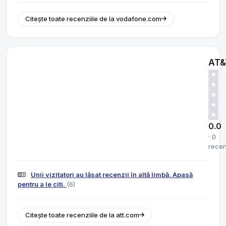
Citește toate recenziile de la vodafone.com
AT&
★
★
★
★
★
0.0
· 0
recen
Unii vizitatori au lăsat recenzii în altă limbă. Apasă
pentru a le citi.
(6)
Citește toate recenziile de la att.com