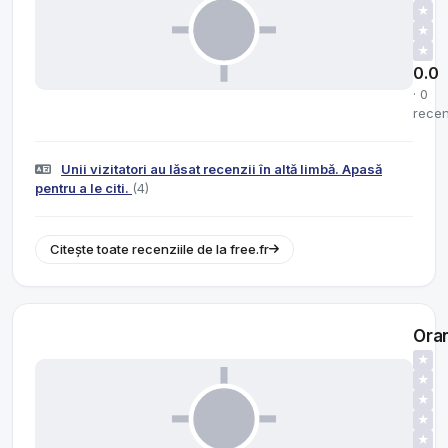
★
★
★
0.0
· 0
recen
Unii vizitatori au lăsat recenzii în altă limbă. Apasă
pentru a le citi.
(4)
Citește toate recenziile de la free.fr
Ora
★
★
★
★
★