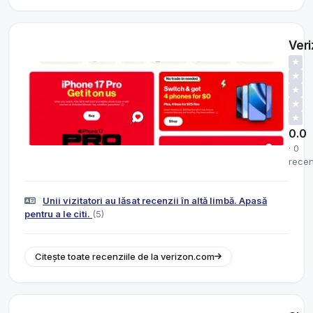
Ver
★
★
★
★
★
0.0
· 0
recen
Unii vizitatori au lăsat recenzii în altă limbă. Apasă
pentru a le citi.
(5)
Citește toate recenziile de la verizon.com