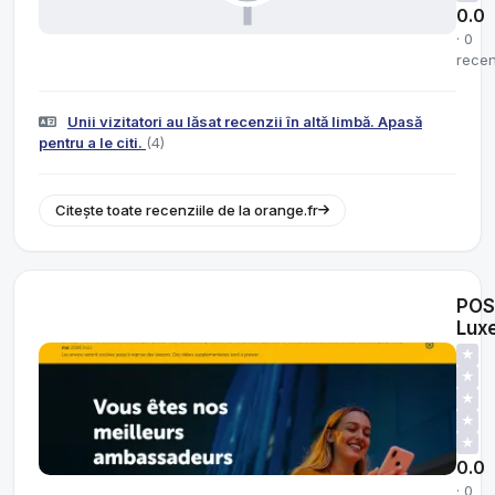
0.0
· 0
recen
Unii vizitatori au lăsat recenzii în altă limbă. Apasă
pentru a le citi.
(4)
Citește toate recenziile de la orange.fr
POS
Lux
★
★
★
★
★
0.0
· 0