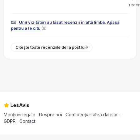
recen
Unii vizitatori au lăsat recenzii în altă limbă. Apasă
pentru a le citi.
(6)
Citește toate recenziile de la post.lu
LesAvis
Mențiuni legale
Despre noi
Confidențialitatea datelor –
GDPR
Contact