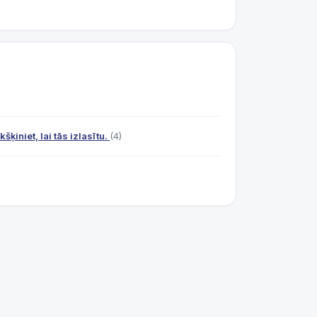
ķiniet, lai tās izlasītu.
(4)