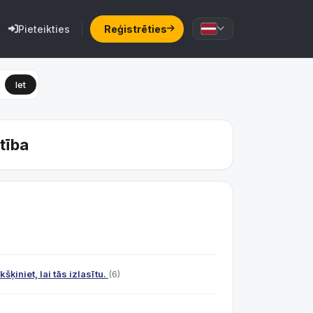
Pieteikties
Reģistrēties
Iet
tība
ķiniet, lai tās izlasītu.
(6)