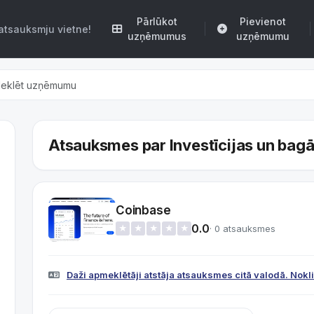
Pārlūkot
Pievienot
atsauksmju vietne!
uzņēmumus
uzņēmumu
Atsauksmes par Investīcijas un bagā
Coinbase
0.0
· 0 atsauksmes
★
★
★
★
★
Daži apmeklētāji atstāja atsauksmes citā valodā. Noklikš