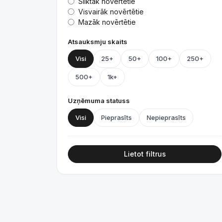
Sliktāk novērtētie
Visvairāk novērtētie
Mazāk novērtētie
Atsauksmju skaits
Visi
25+
50+
100+
250+
500+
1k+
Uzņēmuma statuss
Visi
Pieprasīts
Nepieprasīts
Lietot filtrus