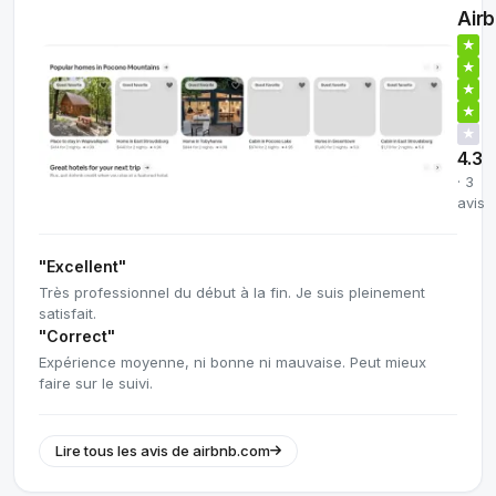
Air
★
★
★
★
★
4.3
· 3
avis
"Excellent"
Très professionnel du début à la fin. Je suis pleinement
satisfait.
"Correct"
Expérience moyenne, ni bonne ni mauvaise. Peut mieux
faire sur le suivi.
Lire tous les avis de airbnb.com