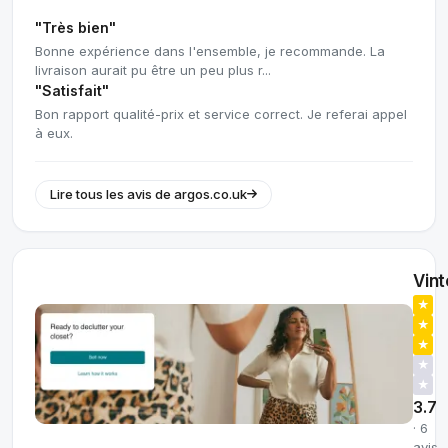
"Très bien"
Bonne expérience dans l'ensemble, je recommande. La
livraison aurait pu être un peu plus r...
"Satisfait"
Bon rapport qualité-prix et service correct. Je referai appel
à eux.
Lire tous les avis de argos.co.uk
Vin
★
★
★
★
★
3.7
· 6
avis