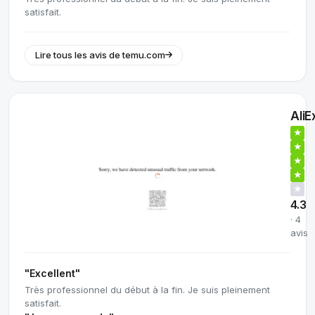
satisfait.
Lire tous les avis de temu.com
Ali
★
★
★
★
★
4.3
· 4
avis
"Excellent"
Très professionnel du début à la fin. Je suis pleinement
satisfait.