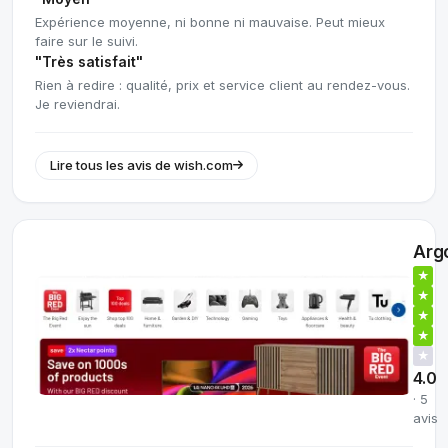
Expérience moyenne, ni bonne ni mauvaise. Peut mieux
faire sur le suivi.
"Très satisfait"
Rien à redire : qualité, prix et service client au rendez-vous.
Je reviendrai.
Lire tous les avis de wish.com
Arg
★
★
★
★
★
4.0
· 5
avis