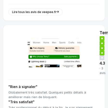
Lire tous les avis de veepee.fr
Te
★
★
★
★
★
4.3
· 3
avis
"Rien à signaler"
Globalement très satisfait. Quelques petits détails à
améliorer mais rien de bloquant.
"Très satisfait"
Très professionnel du début à la fin. Je suis pleinement