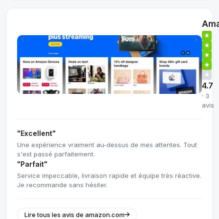
Ama
★
★
★
★
★
4.7
· 3
avis
"Excellent"
Une expérience vraiment au-dessus de mes attentes. Tout
s'est passé parfaitement.
"Parfait"
Service impeccable, livraison rapide et équipe très réactive.
Je recommande sans hésiter.
Lire tous les avis de amazon.com