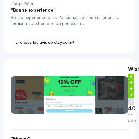
réagir. Déçu.
"Bonne expérience"
Bonne expérience dans l'ensemble, je recommande. La
livraison aurait pu être un peu plus r...
Lire tous les avis de etsy.com
Wis
★
★
★
★
★
4.0
· 5
avis
"Moyen"