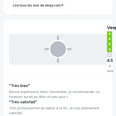
Lire tous les avis de ebay.com
Vee
★
★
★
★
★
4.5
· 4
avis
"Très bien"
Bonne expérience dans l'ensemble, je recommande. La
livraison aurait pu être un peu plus r...
"Très satisfait"
Très professionnel du début à la fin. Je suis pleinement
satisfait.