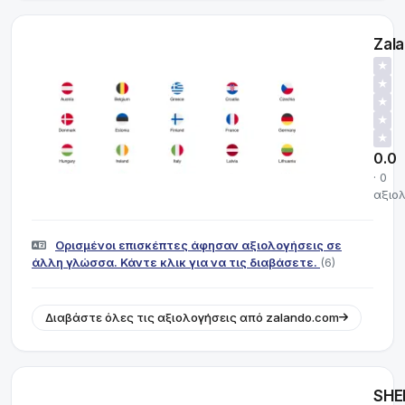
Zal
★
★
★
★
★
0.0
· 0
αξιο
Ορισμένοι επισκέπτες άφησαν αξιολογήσεις σε
άλλη γλώσσα. Κάντε κλικ για να τις διαβάσετε.
(6)
Διαβάστε όλες τις αξιολογήσεις από zalando.com
SHE