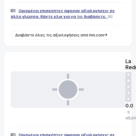
Ορισμένοι επισκέπτες άφησαν αξιολογήσεις σε
άλλη γλώσσα. Κάντε κλικ για να τις διαβάσετε.
(6)
Διαβάστε όλες τις αξιολογήσεις από hm.com
La
Red
★
★
★
★
★
0.0
· 0
αξιο
Ορισμένοι επισκέπτες άφησαν αξιολογήσεις σε