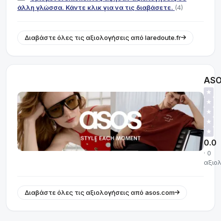
άλλη γλώσσα. Κάντε κλικ για να τις διαβάσετε.
(4)
Διαβάστε όλες τις αξιολογήσεις από laredoute.fr
AS
★
★
★
★
★
0.0
· 0
αξιο
Διαβάστε όλες τις αξιολογήσεις από asos.com