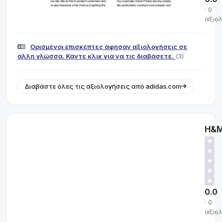
· 0
αξιο
Ορισμένοι επισκέπτες άφησαν αξιολογήσεις σε
άλλη γλώσσα. Κάντε κλικ για να τις διαβάσετε.
(3)
Διαβάστε όλες τις αξιολογήσεις από adidas.com
H&
★
★
★
★
★
0.0
· 0
αξιο