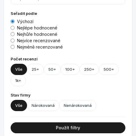
Seřadit podle
Výchozí
Nejlépe hodnocené
Nejhůře hodnocené
Nejvíce recenzované
Nejméně recenzované
Počet recenzí
Vše
25+
50+
100+
250+
500+
1k+
Stav firmy
Vše
Nárokovaná
Nenárokovaná
Použít filtry