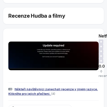
Recenze Hudba a filmy
Netf
★
★
★
★
★
0.0
· 0
rece
Někteří návštěvníci zanechali recenze v jiném jazyce.
Klikněte pro jejich přečtení.
(4)