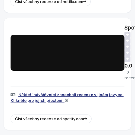
Číst všechny recenze od netflix.com
Spot
★
★
★
★
★
0.0
· 0
rece
Někteří návštěvníci zanechali recenze v jiném jazyce.
Klikněte pro jejich přečtení.
(6)
Číst všechny recenze od spotify.com