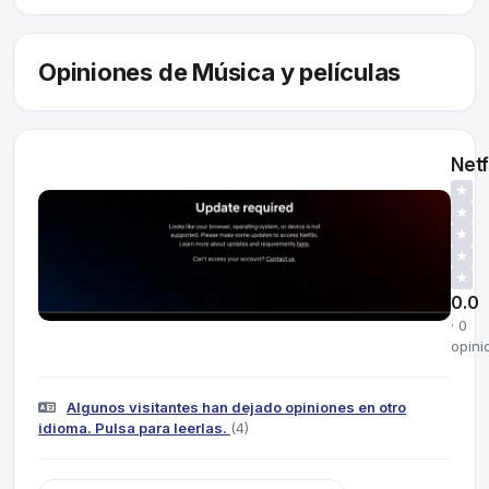
Opiniones de Música y películas
Netf
★
★
★
★
★
0.0
· 0
opini
Algunos visitantes han dejado opiniones en otro
idioma. Pulsa para leerlas.
(4)