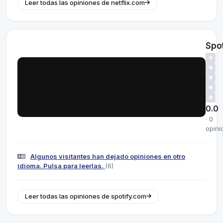
Leer todas las opiniones de netflix.com
Spot
★
★
★
★
★
0.0
· 0
opini
Algunos visitantes han dejado opiniones en otro
idioma. Pulsa para leerlas.
(6)
Leer todas las opiniones de spotify.com