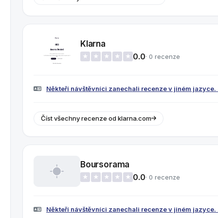
Klarna
0.0
· 0 recenze
★
★
★
★
★
Někteří návštěvníci zanechali recenze v jiném jazyce. K
Číst všechny recenze od klarna.com
Boursorama
0.0
· 0 recenze
★
★
★
★
★
Někteří návštěvníci zanechali recenze v jiném jazyce. K