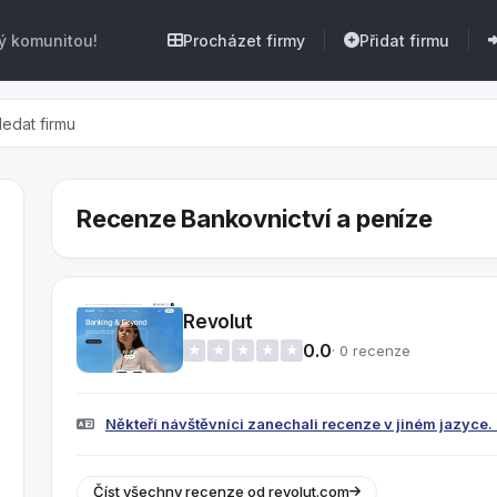
ý komunitou!
Procházet firmy
Přidat firmu
Recenze Bankovnictví a peníze
Revolut
0.0
· 0 recenze
★
★
★
★
★
Někteří návštěvníci zanechali recenze v jiném jazyce. K
Číst všechny recenze od revolut.com