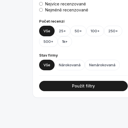
Nejvíce recenzované
Nejméně recenzované
Počet recenzí
Vše
25+
50+
100+
250+
500+
1k+
Stav firmy
Vše
Nárokovaná
Nenárokovaná
Použít filtry