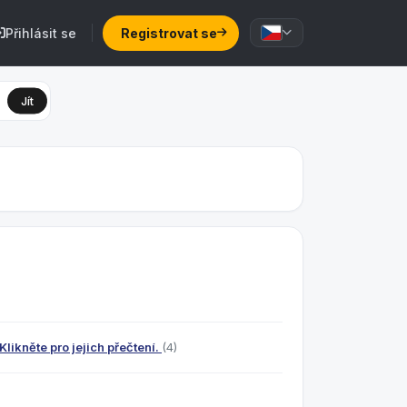
Přihlásit se
Registrovat se
Jít
likněte pro jejich přečtení.
(4)