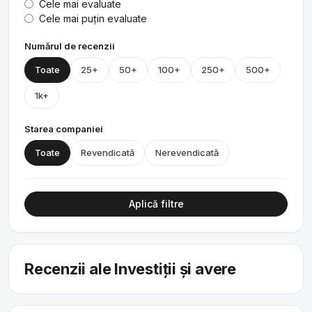
Cele mai evaluate
Cele mai puțin evaluate
Numărul de recenzii
Toate
25+
50+
100+
250+
500+
1k+
Starea companiei
Toate
Revendicată
Nerevendicată
Aplică filtre
Recenzii ale Investiții și avere