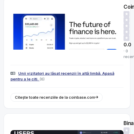
Coi
★
★
★
★
★
0.0
· 0
recen
Unii vizitatori au lăsat recenzii în altă limbă. Apasă
pentru a le citi.
(6)
Citește toate recenziile de la coinbase.com
Bin
★