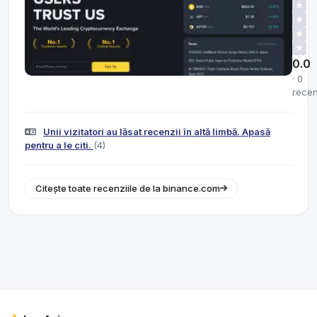
★
★
★
★
0.0
· 0
recen
Unii vizitatori au lăsat recenzii în altă limbă. Apasă
pentru a le citi.
(4)
Citește toate recenziile de la binance.com