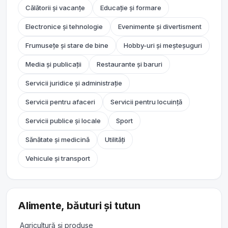
Călătorii și vacanțe
Educație și formare
Electronice și tehnologie
Evenimente și divertisment
Frumusețe și stare de bine
Hobby-uri și meșteșuguri
Media și publicații
Restaurante și baruri
Servicii juridice și administrație
Servicii pentru afaceri
Servicii pentru locuință
Servicii publice și locale
Sport
Sănătate și medicină
Utilități
Vehicule și transport
Alimente, băuturi și tutun
Agricultură și produse