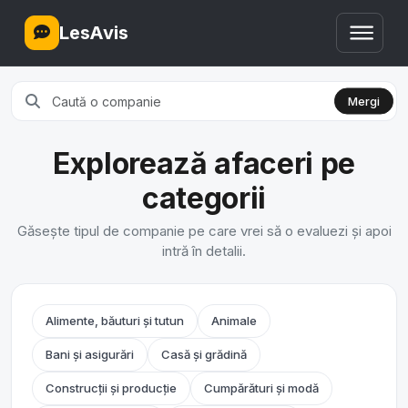
LesAvis
Mergi
Explorează afaceri pe
categorii
Găsește tipul de companie pe care vrei să o evaluezi și apoi
intră în detalii.
Alimente, băuturi și tutun
Animale
Bani și asigurări
Casă și grădină
Construcții și producție
Cumpărături și modă