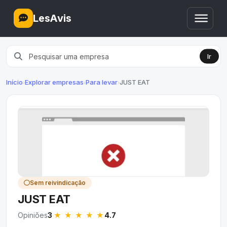
LesAvis
Ir
Início
Explorar empresas
Para levar
JUST EAT
›
›
›
Sem reivindicação
JUST EAT
★ ★ ★ ★
★
Opiniões
3
·
4.7