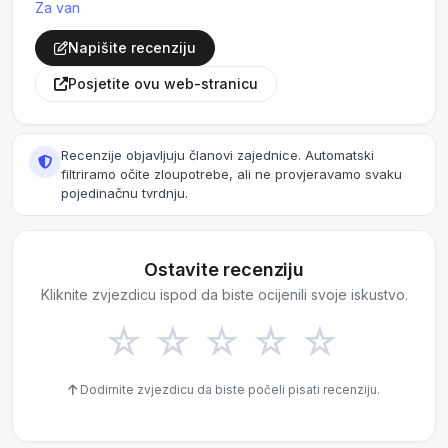
Za van
Napišite recenziju
Posjetite ovu web-stranicu
Recenzije objavljuju članovi zajednice. Automatski
filtriramo očite zloupotrebe, ali ne provjeravamo svaku
pojedinačnu tvrdnju.
Ostavite recenziju
Kliknite zvjezdicu ispod da biste ocijenili svoje iskustvo.
☆
☆
☆
☆
☆
Dodirnite zvjezdicu da biste počeli pisati recenziju.