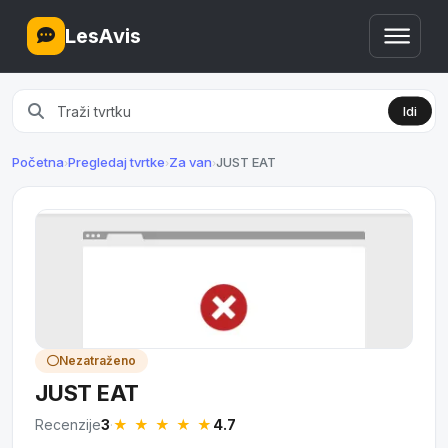
LesAvis
Idi
Početna
Pregledaj tvrtke
Za van
JUST EAT
›
›
›
Nezatraženo
JUST EAT
★ ★ ★ ★
★
Recenzije
3
·
4.7