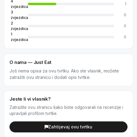
4
1
zvjezdica
3
0
zvjezdica
2
0
zvjezdica
1
0
zvjezdica
O nama — Just Eat
Još nema opisa za ovu tvrtku. Ako ste vlasnik, možete
zatražiti ovu stranicu i dodati opis tvrtke.
Jeste li vi vlasnik?
Zatražite ovu stranicu kako biste odgovarali na recenzije i
upravljali profilom tvrtke.
Zahtijevaj ovu tvrtku