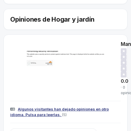
Opiniones de Hogar y jardín
Man
★
★
★
★
★
0.0
· 0
opini
Algunos visitantes han dejado opiniones en otro
idioma. Pulsa para leerlas.
(5)