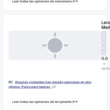
Leer todas las opiniones de manomano.fr
Ler
Merl
★
★
★
★
★
0.0
· 0
opini
Algunos visitantes han dejado opiniones en otro
idioma. Pulsa para leerlas.
(6)
Leer todas las opiniones de leroymerlin.fr