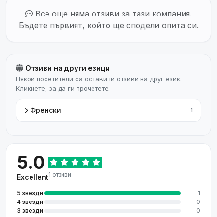
Все още няма отзиви за тази компания.
Бъдете първият, който ще сподели опита си.
Отзиви на други езици
Някои посетители са оставили отзиви на друг език.
Кликнете, за да ги прочетете.
Френски
1
5.0
1 отзиви
Excellent
5 звезди
1
4 звезди
0
3 звезди
0