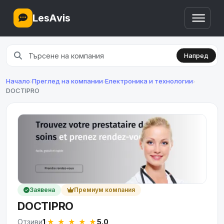
LesAvis
Напред
Начало
Преглед на компании
Електроника и технологии
›
›
›
DOCTIPRO
Заявена
Премиум компания
DOCTIPRO
★ ★ ★ ★ ★
Отзиви
1
·
5.0