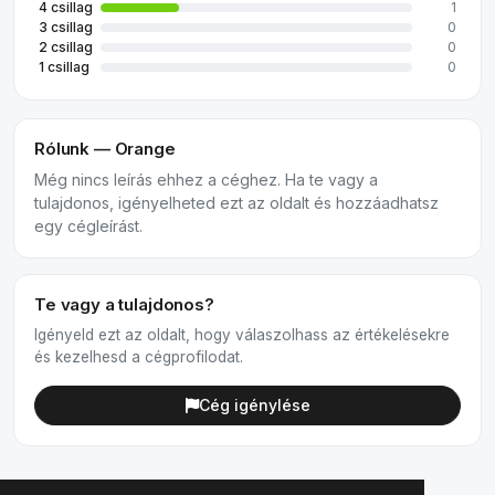
4 csillag
1
3 csillag
0
2 csillag
0
1 csillag
0
Rólunk — Orange
Még nincs leírás ehhez a céghez. Ha te vagy a
tulajdonos, igényelheted ezt az oldalt és hozzáadhatsz
egy cégleírást.
Te vagy a tulajdonos?
Igényeld ezt az oldalt, hogy válaszolhass az értékelésekre
és kezelhesd a cégprofilodat.
Cég igénylése