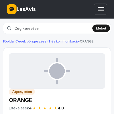
LesAvis
Mehet
Főoldal
Cégek böngészése
IT és kommunikáció
ORANGE
›
›
›
Igényletlen
ORANGE
★ ★ ★ ★
★
Értékelések
4
·
4.8