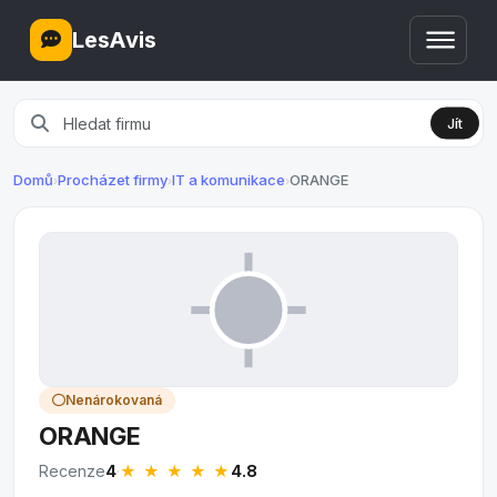
LesAvis
Jít
Domů
Procházet firmy
IT a komunikace
ORANGE
›
›
›
Nenárokovaná
ORANGE
★ ★ ★ ★
★
Recenze
4
·
4.8