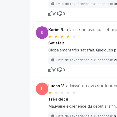
Date de l'expérience sur leboncoin:
1
0
0
a laissé un avis sur lebonc
Karim B.
K
★ ★ ★ ★
★
Satisfait
Globalement très satisfait. Quelques pe
Date de l'expérience sur leboncoin:
2
0
0
a laissé un avis sur lebon
Lucas V.
L
★
★
★
★
★
Très déçu
Mauvaise expérience du début à la fi
Date de l'expérience sur leboncoin:
6