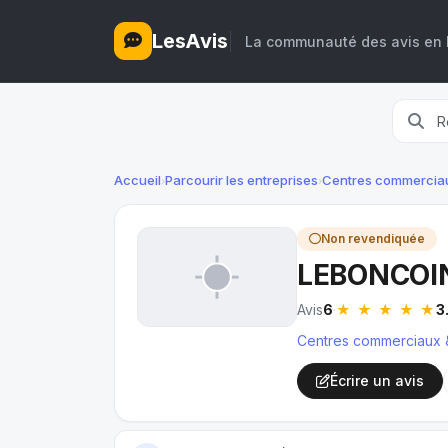
LesAvis
La communauté des avis en l
Accueil
Parcourir les entreprises
Centres commercia
›
›
Non revendiquée
LEBONCOI
★ ★ ★
★
★
Avis
6
·
3
Centres commerciaux 
Écrire un avis