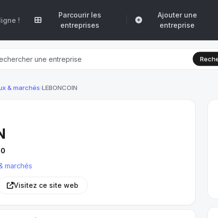
Parcourir les
Ajouter une
igne !
entreprises
entreprise
Reche
ux & marchés
LEBONCOIN
›
N
.0
& marchés
Visitez ce site web