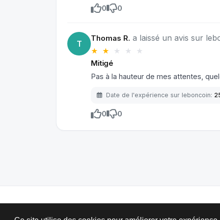
0
0
a laissé un avis sur leb
Thomas R.
T
★ ★
★
★
★
Mitigé
Pas à la hauteur de mes attentes, qu
Date de l'expérience sur leboncoin:
2
0
0
LesAvis