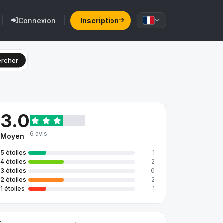
Connexion
Inscription
rcher
3.0
6 avis
Moyen
5 étoiles
1
4 étoiles
2
3 étoiles
0
2 étoiles
2
1 étoiles
1