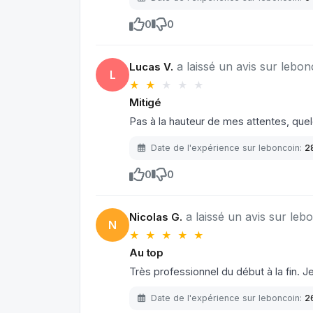
0
0
a laissé un avis sur lebon
Lucas V.
L
★ ★
★
★
★
Mitigé
Pas à la hauteur de mes attentes, qu
Date de l'expérience sur leboncoin:
2
0
0
a laissé un avis sur lebo
Nicolas G.
N
★ ★ ★ ★ ★
Au top
Très professionnel du début à la fin. Je
Date de l'expérience sur leboncoin:
2