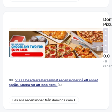
Dom
Pizz
★
★
★
★
★
0.0
· 0
recen
Vissa besökare har lämnat recensioner på ett annat
språk. Klicka för att läsa dem.
(4)
Läs alla recensioner från dominos.com