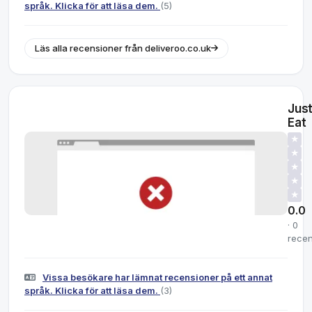
språk. Klicka för att läsa dem.
(5)
Läs alla recensioner från deliveroo.co.uk
Jus
Eat
★
★
★
★
★
0.0
· 0
recen
Vissa besökare har lämnat recensioner på ett annat
språk. Klicka för att läsa dem.
(3)