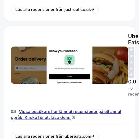
Läs alla recensioner från just-eat.co.uk
Ube
Eat
★
★
★
★
★
0.0
· 0
recen
Vissa besökare har lämnat recensioner på ett annat
språk. Klicka för att läsa dem.
(6)
Läs alla recensioner från ubereats.com