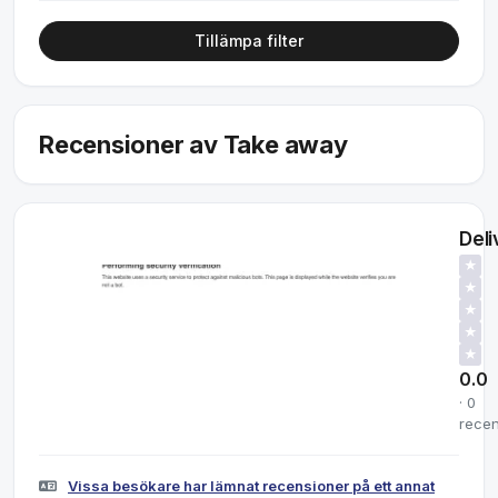
Tillämpa filter
Recensioner av Take away
Del
★
★
★
★
★
0.0
· 0
recen
Vissa besökare har lämnat recensioner på ett annat