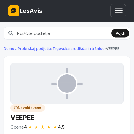
LesAvis
Pojdi
Domov
Prebrskaj podjetja
Trgovska središča in tržnice
VEEPEE
›
›
›
Nezahtevano
VEEPEE
★ ★ ★ ★
★
Ocene
4
·
4.5