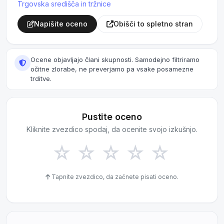
Trgovska središča in tržnice
Napišite oceno
Obišči to spletno stran
Ocene objavljajo člani skupnosti. Samodejno filtriramo
očitne zlorabe, ne preverjamo pa vsake posamezne
trditve.
Pustite oceno
Kliknite zvezdico spodaj, da ocenite svojo izkušnjo.
☆
☆
☆
☆
☆
Tapnite zvezdico, da začnete pisati oceno.