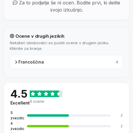
Za to podjetje še ni ocen. Bodite prvi, ki delite
svojo izkušnjo.
Ocene v drugih jezikih
Nekateri obiskovalci so pustili ocene v drugem jeziku.
Kliknite za branje.
Francoščina
4
4.5
4 ocene
Excellent
5
2
zvezdic
4
2
zvezdic