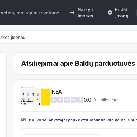
Naršyti
Pridėti
etinių atsiliepimų svetainė!
įmones
įmonę
Atsiliepimai apie Baldų parduotuvės
IKEA
0.0
· 0 atsiliepimai
★
★
★
★
★
Kai kurie lankytojai paliko atsiliepimus kita kalba. Sp