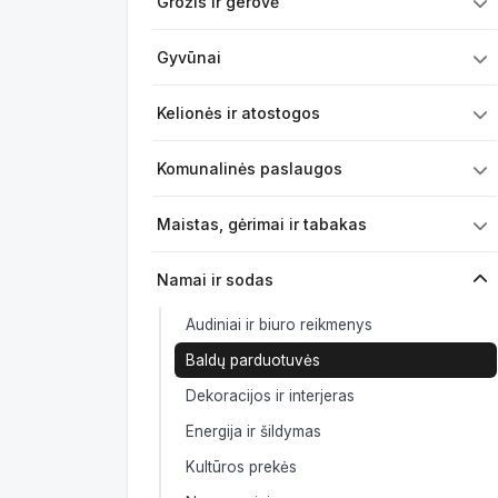
Grožis ir gerovė
Gyvūnai
Kelionės ir atostogos
Komunalinės paslaugos
Maistas, gėrimai ir tabakas
Namai ir sodas
Audiniai ir biuro reikmenys
Baldų parduotuvės
Dekoracijos ir interjeras
Energija ir šildymas
Kultūros prekės