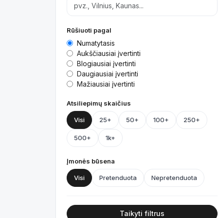
Rūšiuoti pagal
Numatytasis
Aukščiausiai įvertinti
Blogiausiai įvertinti
Daugiausiai įvertinti
Mažiausiai įvertinti
Atsiliepimų skaičius
Visi
25+
50+
100+
250+
500+
1k+
Įmonės būsena
Visi
Pretenduota
Nepretenduota
Taikyti filtrus