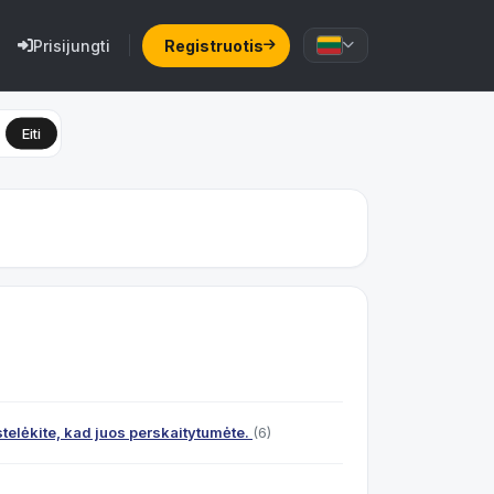
Prisijungti
Registruotis
Eiti
ustelėkite, kad juos perskaitytumėte.
(6)