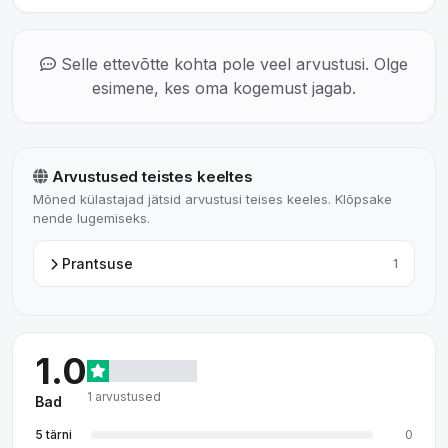
Selle ettevõtte kohta pole veel arvustusi. Olge
esimene, kes oma kogemust jagab.
Arvustused teistes keeltes
Mõned külastajad jätsid arvustusi teises keeles. Klõpsake
nende lugemiseks.
Prantsuse
1
1.0
1 arvustused
Bad
5 tärni
0