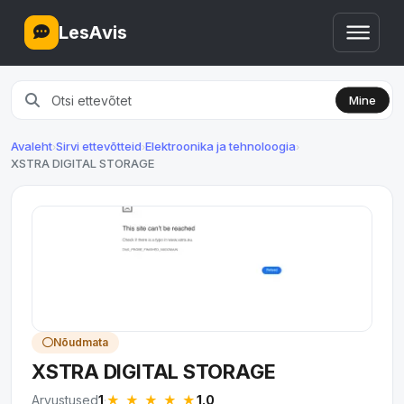
LesAvis
Mine
Avaleht
Sirvi ettevõtteid
Elektroonika ja tehnoloogia
›
›
›
XSTRA DIGITAL STORAGE
Nõudmata
XSTRA DIGITAL STORAGE
★
★
★
★
★
Arvustused
1
·
1.0