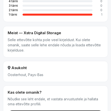
4 tärni
0
3 tärni
0
2 tärni
0
1 tärni
1
Meist — Xstra Digital Storage
Selle ettevõtte kohta pole veel kirjeldust. Kui olete
omanik, saate selle lehe endale nõuda ja lisada ettevõtte
kirjelduse.
Asukoht
Oosterhout, Pays-Bas
Kas olete omanik?
Nõudke see leht endale, et vastata arvustustele ja hallata
oma ettevõtte profiili.