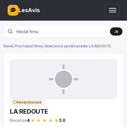
LesAvis
Jít
Domů
Procházet firmy
Oblečení a spodní prádlo
LA REDOUTE
›
›
›
Nenárokovaná
LA REDOUTE
★ ★ ★
★
★
Recenze
4
·
3.0